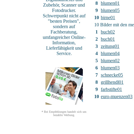
8
blumen01
Zubehör, Scanner und
Fotodrucker.
9
blumen05
Schwerpunkt nicht auf
10
birne01
"besten Preisen",
10 Bilder mit den m
sondern auf
Fachberatung,
1
buch02
umfangreicher Online-
2
buch01
Information,
3
zeitung01
Lieferfähigkeit und
Service.
4
blumen04
5
blumen02
6
blumen03
7
schnecke05
8
grillhendl01
9
farbstifte01
10
euro-muenzen03
* Bei Empfehlungen handelt sich um
bezahlte Werbung.