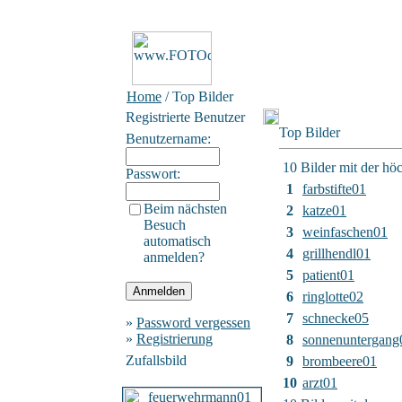
Home
/ Top Bilder
Registrierte Benutzer
Top Bilder
Benutzername:
10 Bilder mit der h
Passwort:
1
farbstifte01
Beim nächsten
2
katze01
Besuch
3
weinfaschen01
automatisch
4
grillhendl01
anmelden?
5
patient01
6
ringlotte02
7
schnecke05
»
Password vergessen
»
Registrierung
8
sonnenuntergang
Zufallsbild
9
brombeere01
10
arzt01