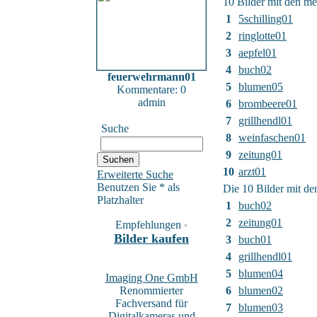
10 Bilder mit den m
1
5schilling01
2
ringlotte01
3
aepfel01
4
buch02
feuerwehrmann01
5
blumen05
Kommentare: 0
admin
6
brombeere01
7
grillhendl01
Suche
8
weinfaschen01
9
zeitung01
10
arzt01
Erweiterte Suche
Benutzen Sie * als
Die 10 Bilder mit de
Platzhalter
1
buch02
2
zeitung01
Empfehlungen
*
Bilder kaufen
3
buch01
4
grillhendl01
5
blumen04
Imaging One GmbH
Renommierter
6
blumen02
Fachversand für
7
blumen03
Digitalkameras und