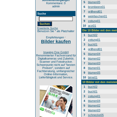
sonnenuntergang07
5
blumen05
Kommentare: 0
admin
6
brombeere01
7
grillhendl01
Suche
8
weinfaschen01
9
zeitung01
10
arzt01
Erweiterte Suche
Die 10 Bilder mit den mei
Benutzen Sie * als Platzhalter
1
buch02
Empfehlungen
*
2
zeitung01
Bilder kaufen
3
buch01
4
grillhendl01
Imaging One GmbH
5
blumen04
Renommierter Fachversand für
Digitalkameras und Zubehör,
6
blumen02
Scanner und Fotodrucker.
7
blumen03
Schwerpunkt nicht auf "besten
Preisen", sondern auf
8
blumen01
Fachberatung, umfangreicher
9
blumen05
Online-Information,
Lieferfähigkeit und Service.
10
birne01
10 Bilder mit den meist
1
buch02
2
buch01
3
zeitung01
4
blumen04
5
blumen02
6
blumen03
7
schnecke05