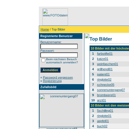
Home
/ Top Bilder
Registrierte Benutzer
Top Bilder
Benutzername:
10 Bilder mit der höchs
Passwort:
1
farbstifte01
2
katze01
Beim nächsten Besuch
automatisch anmelden?
3
weinfaschen01
4
grillhendl01
5
patient01
»
Password vergessen
6
ringlotte02
»
Registrierung
7
schnecke05
Zufallsbild
8
sonnenuntergang07
9
brombeere01
10
arzt01
10 Bilder mit den meist
1
5schilling01
2
ringlotte01
3
aepfel01
4
buch02