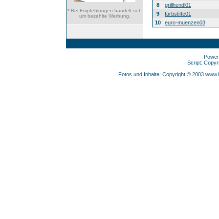
8
grillhendl01
* Bei Empfehlungen handelt sich
9
farbstifte01
um bezahlte Werbung.
10
euro-muenzen03
Power
Script: Copy
Fotos und Inhalte: Copyright © 2003
www.