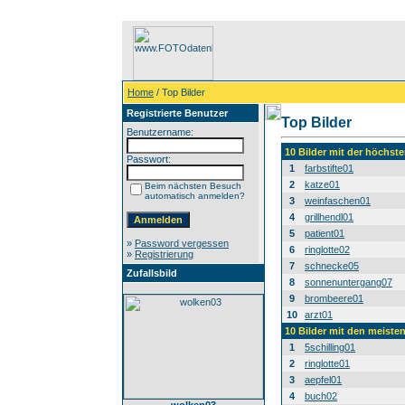
Home
/ Top Bilder
Registrierte Benutzer
Top Bilder
Benutzername:
10 Bilder mit der höchs
Passwort:
1
farbstifte01
2
katze01
Beim nächsten Besuch
automatisch anmelden?
3
weinfaschen01
4
grillhendl01
5
patient01
»
Password vergessen
6
ringlotte02
»
Registrierung
7
schnecke05
Zufallsbild
8
sonnenuntergang07
9
brombeere01
10
arzt01
10 Bilder mit den meist
1
5schilling01
2
ringlotte01
3
aepfel01
4
buch02