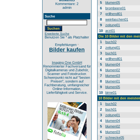
wolken03
5
blumen05
Kommentare: 2
admin
6
brombeere01
7
grillhendl01
Suche
8
weinfaschen01
9
zeitung01
10
arzt01
Erweiterte Suche
Die 10 Bilder mit den mei
Benutzen Sie * als Platzhalter
1
buch02
Empfehlungen
*
2
zeitung01
Bilder kaufen
3
buch01
4
grillhendl01
Imaging One GmbH
5
blumen04
Renommierter Fachversand für
Digitalkameras und Zubehör,
6
blumen02
Scanner und Fotodrucker.
7
blumen03
Schwerpunkt nicht auf "besten
Preisen", sondern auf
8
blumen01
Fachberatung, umfangreicher
9
blumen05
Online-Information,
Lieferfähigkeit und Service.
10
birne01
10 Bilder mit den meist
1
buch02
2
buch01
3
zeitung01
4
blumen04
5
blumen02
6
blumen03
7
schnecke05