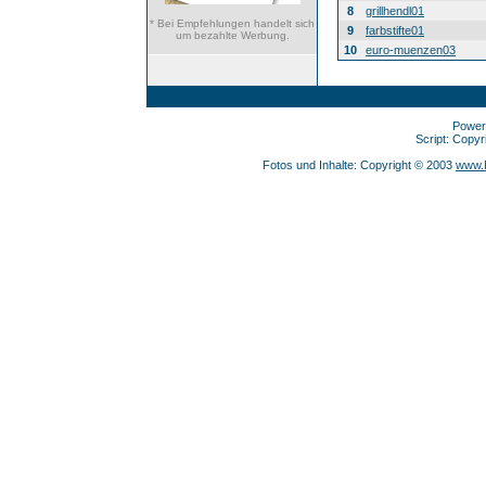
8
grillhendl01
* Bei Empfehlungen handelt sich
9
farbstifte01
um bezahlte Werbung.
10
euro-muenzen03
Power
Script: Copy
Fotos und Inhalte: Copyright © 2003
www.