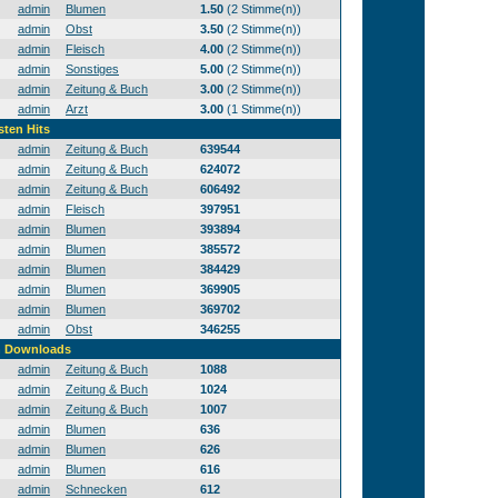
admin
Blumen
1.50
(2 Stimme(n))
admin
Obst
3.50
(2 Stimme(n))
admin
Fleisch
4.00
(2 Stimme(n))
admin
Sonstiges
5.00
(2 Stimme(n))
admin
Zeitung & Buch
3.00
(2 Stimme(n))
admin
Arzt
3.00
(1 Stimme(n))
sten Hits
admin
Zeitung & Buch
639544
admin
Zeitung & Buch
624072
admin
Zeitung & Buch
606492
admin
Fleisch
397951
admin
Blumen
393894
admin
Blumen
385572
admin
Blumen
384429
admin
Blumen
369905
admin
Blumen
369702
admin
Obst
346255
en Downloads
admin
Zeitung & Buch
1088
admin
Zeitung & Buch
1024
admin
Zeitung & Buch
1007
admin
Blumen
636
admin
Blumen
626
admin
Blumen
616
admin
Schnecken
612