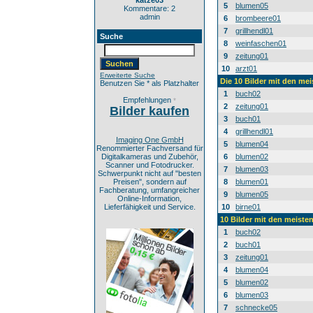
katze03
5
blumen05
Kommentare: 2
admin
6
brombeere01
7
grillhendl01
Suche
8
weinfaschen01
9
zeitung01
10
arzt01
Erweiterte Suche
Die 10 Bilder mit den mei
Benutzen Sie * als Platzhalter
1
buch02
Empfehlungen
*
2
zeitung01
Bilder kaufen
3
buch01
4
grillhendl01
Imaging One GmbH
5
blumen04
Renommierter Fachversand für
Digitalkameras und Zubehör,
6
blumen02
Scanner und Fotodrucker.
7
blumen03
Schwerpunkt nicht auf "besten
Preisen", sondern auf
8
blumen01
Fachberatung, umfangreicher
9
blumen05
Online-Information,
Lieferfähigkeit und Service.
10
birne01
10 Bilder mit den meist
1
buch02
2
buch01
3
zeitung01
4
blumen04
5
blumen02
6
blumen03
7
schnecke05