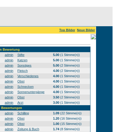
Top Bilder
Neue Bilder
ten Bewertung
admin
Stifte
5.00
(1 Stimme(n))
admin
Katzen
5.00
(1 Stimme(n))
admin
Sonstiges
5.00
(2 Stimme(n))
admin
Fleisch
4.00
(2 Stimme(n))
admin
Verschiedenes
4.00
(1 Stimme(n))
admin
Obst
4.00
(1 Stimme(n))
admin
Schnecken
4.00
(1 Stimme(n))
admin
Sonnenuntergänge
4.00
(1 Stimme(n))
admin
Obst
3.50
(2 Stimme(n))
admin
Arzt
3.00
(1 Stimme(n))
en Bewertungen
admin
Schilling
1.09
(22 Stimme(n))
admin
Obst
1.20
(16 Stimme(n))
admin
Obst
1.00
(15 Stimme(n))
admin
Zeitung & Buch
1.74
(8 Stimme(n))