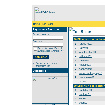
Home
/ Top Bilder
Registrierte Benutzer
Top Bilder
Benutzername:
10 Bilder mit der höchs
Passwort:
1
farbstifte01
2
katze01
Beim nächsten Besuch
automatisch anmelden?
3
weinfaschen01
4
grillhendl01
5
patient01
»
Password vergessen
6
ringlotte02
»
Registrierung
7
schnecke05
Zufallsbild
8
sonnenuntergang07
9
brombeere01
10
arzt01
10 Bilder mit den meist
1
5schilling01
2
ringlotte01
3
aepfel01
4
buch02