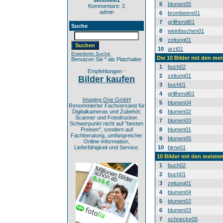
semmel01
5
blumen05
Kommentare: 2
admin
6
brombeere01
7
grillhendl01
Suche
8
weinfaschen01
9
zeitung01
10
arzt01
Erweiterte Suche
Die 10 Bilder mit den mei
Benutzen Sie * als Platzhalter
1
buch02
Empfehlungen
*
2
zeitung01
Bilder kaufen
3
buch01
4
grillhendl01
Imaging One GmbH
5
blumen04
Renommierter Fachversand für
Digitalkameras und Zubehör,
6
blumen02
Scanner und Fotodrucker.
7
blumen03
Schwerpunkt nicht auf "besten
Preisen", sondern auf
8
blumen01
Fachberatung, umfangreicher
9
blumen05
Online-Information,
Lieferfähigkeit und Service.
10
birne01
10 Bilder mit den meist
1
buch02
2
buch01
3
zeitung01
4
blumen04
5
blumen02
6
blumen03
7
schnecke05