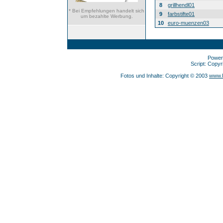
8
grillhendl01
* Bei Empfehlungen handelt sich
9
farbstifte01
um bezahlte Werbung.
10
euro-muenzen03
Power
Script: Copy
Fotos und Inhalte: Copyright © 2003
www.