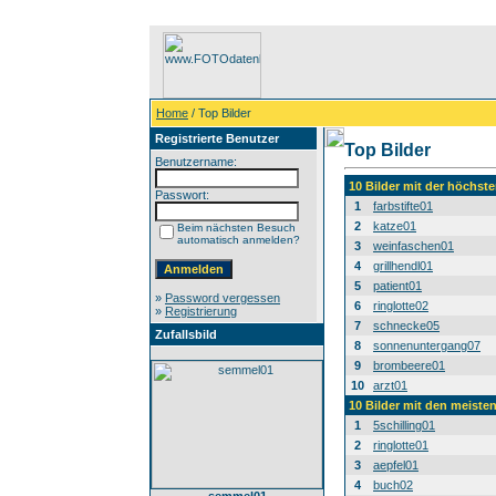
Home
/ Top Bilder
Registrierte Benutzer
Top Bilder
Benutzername:
10 Bilder mit der höchs
Passwort:
1
farbstifte01
2
katze01
Beim nächsten Besuch
automatisch anmelden?
3
weinfaschen01
4
grillhendl01
5
patient01
»
Password vergessen
6
ringlotte02
»
Registrierung
7
schnecke05
Zufallsbild
8
sonnenuntergang07
9
brombeere01
10
arzt01
10 Bilder mit den meist
1
5schilling01
2
ringlotte01
3
aepfel01
4
buch02