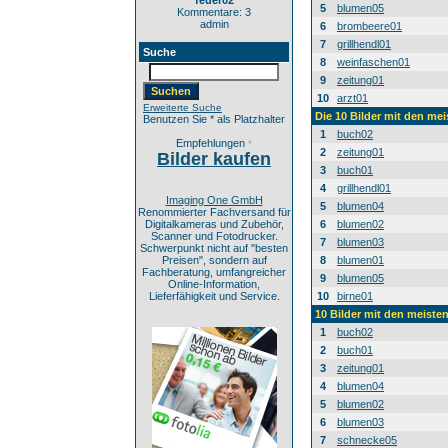
feuer02
5
blumen05
Kommentare: 3
admin
6
brombeere01
7
grillhendl01
Suche
8
weinfaschen01
9
zeitung01
10
arzt01
Erweiterte Suche
Die 10 Bilder mit den mei
Benutzen Sie * als Platzhalter
1
buch02
Empfehlungen
*
2
zeitung01
Bilder kaufen
3
buch01
4
grillhendl01
Imaging One GmbH
5
blumen04
Renommierter Fachversand für
Digitalkameras und Zubehör,
6
blumen02
Scanner und Fotodrucker.
7
blumen03
Schwerpunkt nicht auf "besten
Preisen", sondern auf
8
blumen01
Fachberatung, umfangreicher
9
blumen05
Online-Information,
Lieferfähigkeit und Service.
10
birne01
10 Bilder mit den meist
1
buch02
2
buch01
3
zeitung01
4
blumen04
5
blumen02
6
blumen03
7
schnecke05