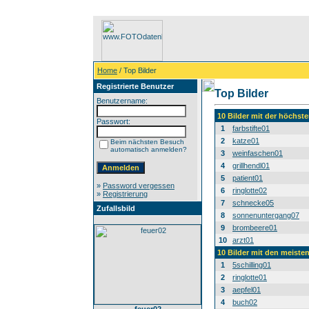
Home
/ Top Bilder
Registrierte Benutzer
Top Bilder
Benutzername:
10 Bilder mit der höchs
Passwort:
1
farbstifte01
2
katze01
Beim nächsten Besuch
automatisch anmelden?
3
weinfaschen01
4
grillhendl01
5
patient01
»
Password vergessen
6
ringlotte02
»
Registrierung
7
schnecke05
Zufallsbild
8
sonnenuntergang07
9
brombeere01
10
arzt01
10 Bilder mit den meist
1
5schilling01
2
ringlotte01
3
aepfel01
4
buch02