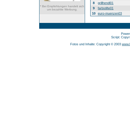
8
grillhendl01
* Bei Empfehlungen handelt sich
9
farbstifte01
um bezahlte Werbung.
10
euro-muenzen03
Power
Script: Copy
Fotos und Inhalte: Copyright © 2003
www.