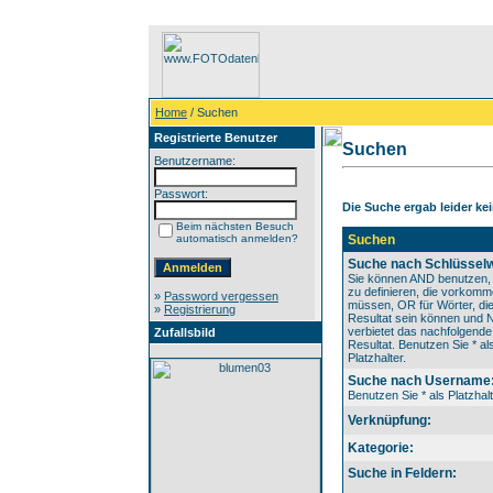
Home
/ Suchen
Registrierte Benutzer
Suchen
Benutzername:
Passwort:
Die Suche ergab leider kei
Beim nächsten Besuch
automatisch anmelden?
Suchen
Suche nach Schlüsselw
Sie können AND benutzen,
zu definieren, die vorkom
»
Password vergessen
müssen, OR für Wörter, die
»
Registrierung
Resultat sein können und
verbietet das nachfolgende
Zufallsbild
Resultat. Benutzen Sie * al
Platzhalter.
Suche nach Username
Benutzen Sie * als Platzhalt
Verknüpfung:
Kategorie:
Suche in Feldern: