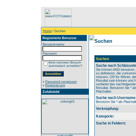
Home
/ Suchen
Registrierte Benutzer
Suchen
Benutzername:
Passwort:
Suchen
Beim nächsten Besuch
Suche nach Schlüsselw
automatisch anmelden?
Sie können AND benutzen,
zu definieren, die vorkom
müssen, OR für Wörter, die
Resultat sein können und
»
Password vergessen
verbietet das nachfolgende
»
Registrierung
Resultat. Benutzen Sie * al
Platzhalter.
Zufallsbild
Suche nach Username
Benutzen Sie * als Platzhalt
Verknüpfung:
Kategorie:
Suche in Feldern: