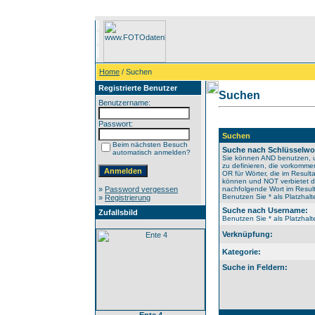
Home
/ Suchen
Registrierte Benutzer
Suchen
Benutzername:
Passwort:
Suchen
Beim nächsten Besuch
Suche nach Schlüsselwo
automatisch anmelden?
Sie können AND benutzen, 
zu definieren, die vorkomm
OR für Wörter, die im Resulta
können und NOT verbietet 
»
Password vergessen
nachfolgende Wort im Result
Benutzen Sie * als Platzhalte
»
Registrierung
Suche nach Username:
Zufallsbild
Benutzen Sie * als Platzhalte
Verknüpfung:
Kategorie:
Suche in Feldern: