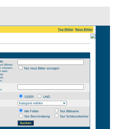
Top Bilder
Neue Bilder
rt:
um Wörter
en müssen,
Nur neue Bilder anzeigen
t sein
das
at.
r.
r.
ODER
UND
Alle Felder
Nur Bildname
Nur Beschreibung
Nur Schlüsselwörter