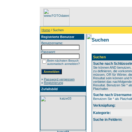
Home
/ Suchen
Registrierte Benutzer
Suchen
Benutzername:
Passwort:
Suchen
Beim nächsten Besuch
Suche nach Schlüsselw
automatisch anmelden?
Sie können AND benutzen,
zu definieren, die vorkom
müssen, OR für Wörter, die
Resultat sein können und
»
Password vergessen
verbietet das nachfolgende
»
Registrierung
Resultat. Benutzen Sie * al
Platzhalter.
Zufallsbild
Suche nach Username
Benutzen Sie * als Platzhalt
Verknüpfung:
Kategorie:
Suche in Feldern: