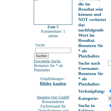
die im
Resultat sein
können und
NOT verbietet
das
Ente 5
nachfolgende
Kommentare: 1
Wort im
admin
Resultat.
Suche
Benutzen Sie
* als
Platzhalter.
Erweiterte Suche
Suche nach
Benutzen Sie * als
Username:
Platzhalter
Benutzen Sie
* als
Empfehlungen
*
Bilder kaufen
Platzhalter.
Verknüpfung:
Imaging One GmbH
Kategorie:
Renommierter
Suche in
Fachversand für
Feldern:
Digitalkameras und