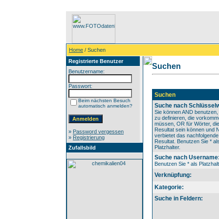
Home
/ Suchen
Registrierte Benutzer
Suchen
Benutzername:
Passwort:
Suchen
Beim nächsten Besuch
Suche nach Schlüsselw
automatisch anmelden?
Sie können AND benutzen,
zu definieren, die vorkom
müssen, OR für Wörter, die
Resultat sein können und
»
Password vergessen
verbietet das nachfolgende
»
Registrierung
Resultat. Benutzen Sie * al
Platzhalter.
Zufallsbild
Suche nach Username
Benutzen Sie * als Platzhalt
Verknüpfung:
Kategorie:
Suche in Feldern: