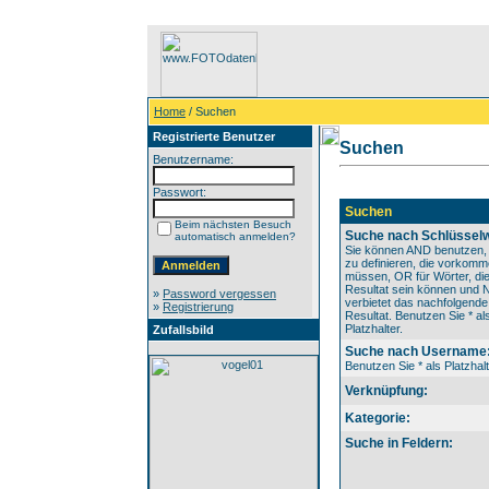
Home
/ Suchen
Registrierte Benutzer
Suchen
Benutzername:
Passwort:
Suchen
Beim nächsten Besuch
Suche nach Schlüsselw
automatisch anmelden?
Sie können AND benutzen,
zu definieren, die vorkom
müssen, OR für Wörter, die
Resultat sein können und
»
Password vergessen
verbietet das nachfolgende
»
Registrierung
Resultat. Benutzen Sie * al
Platzhalter.
Zufallsbild
Suche nach Username
Benutzen Sie * als Platzhalt
Verknüpfung:
Kategorie:
Suche in Feldern: