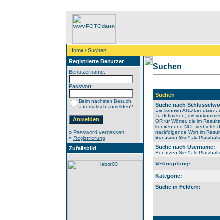
Home
/ Suchen
Registrierte Benutzer
Suchen
Benutzername:
Passwort:
Suchen
Beim nächsten Besuch
Suche nach Schlüsselwo
automatisch anmelden?
Sie können AND benutzen, 
zu definieren, die vorkomm
OR für Wörter, die im Resulta
können und NOT verbietet 
»
Password vergessen
nachfolgende Wort im Result
Benutzen Sie * als Platzhalte
»
Registrierung
Suche nach Username:
Zufallsbild
Benutzen Sie * als Platzhalte
Verknüpfung:
Kategorie:
Suche in Feldern: