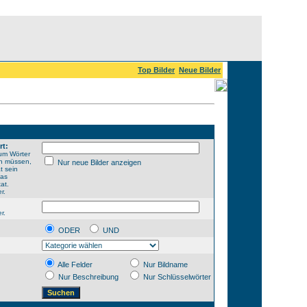
Top Bilder
Neue Bilder
rt:
um Wörter
en müssen,
Nur neue Bilder anzeigen
t sein
das
at.
r.
r.
ODER
UND
Alle Felder
Nur Bildname
Nur Beschreibung
Nur Schlüsselwörter