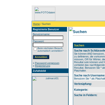
Home
/ Suchen
Registrierte Benutzer
Suchen
Benutzername:
Passwort:
Suchen
Beim nächsten Besuch
Suche nach Schlüsselw
automatisch anmelden?
Sie können AND benutzen,
zu definieren, die vorkom
müssen, OR für Wörter, die
Resultat sein können und
»
Password vergessen
verbietet das nachfolgende
»
Registrierung
Resultat. Benutzen Sie * al
Platzhalter.
Zufallsbild
Suche nach Username
Benutzen Sie * als Platzhalt
Verknüpfung:
Kategorie:
Suche in Feldern: