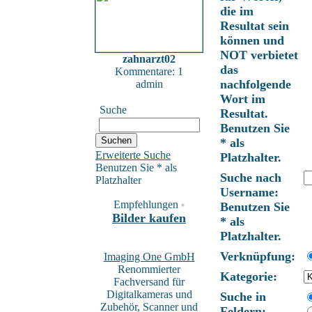
die im
Resultat sein
können und
NOT verbietet
zahnarzt02
das
Kommentare: 1
nachfolgende
admin
Wort im
Suche
Resultat.
Benutzen Sie
* als
Erweiterte Suche
Platzhalter.
Benutzen Sie * als
Suche nach
Platzhalter
Username:
Empfehlungen
Benutzen Sie
*
Bilder kaufen
* als
Platzhalter.
Verknüpfung:
Imaging One GmbH
Renommierter
Kategorie:
Fachversand für
Digitalkameras und
Suche in
Zubehör, Scanner und
Feldern: