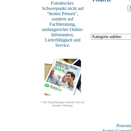
Fotodrucker.
Schwerpunkt nicht auf
"besten Preisen",
sondern auf
Fachberatung,
umfangreicher Online-
Information,
Lieferfähigkeit und
Service.
* Bei Empfehlungen handelt sich um
bezahlte Werbung.
Powere
Script: Copyri