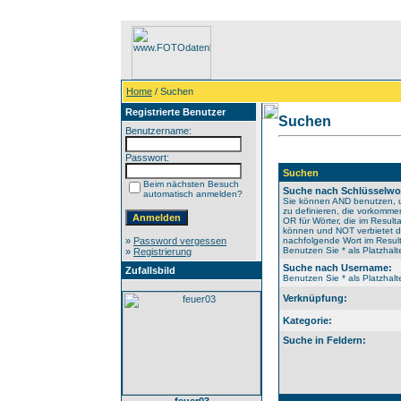
Home
/ Suchen
Registrierte Benutzer
Suchen
Benutzername:
Passwort:
Suchen
Beim nächsten Besuch
Suche nach Schlüsselwo
automatisch anmelden?
Sie können AND benutzen, 
zu definieren, die vorkomm
OR für Wörter, die im Resulta
können und NOT verbietet 
»
Password vergessen
nachfolgende Wort im Result
Benutzen Sie * als Platzhalte
»
Registrierung
Suche nach Username:
Zufallsbild
Benutzen Sie * als Platzhalte
Verknüpfung:
Kategorie:
Suche in Feldern: