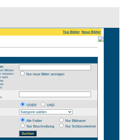
Top Bilder
Neue Bilder
rt:
um Wörter
en müssen,
Nur neue Bilder anzeigen
t sein
das
at.
r.
r.
ODER
UND
Alle Felder
Nur Bildname
Nur Beschreibung
Nur Schlüsselwörter