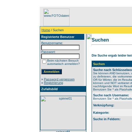
Home
/ Suchen
Registrierte Benutzer
Suchen
Benutzername:
Passwort:
Die Suche ergab leider kei
Beim nächsten Besuch
automatisch anmelden?
Suchen
Suche nach Schlüsselwo
Sie können AND benutzen, 
zu definieren, die vorkomm
»
Password vergessen
OR für Wörter, die im Resulta
»
Registrierung
können und NOT verbietet 
nachfolgende Wort im Result
Zufallsbild
Benutzen Sie * als Platzhalte
Suche nach Username:
Benutzen Sie * als Platzhalte
Verknüpfung:
Kategorie:
Suche in Feldern: