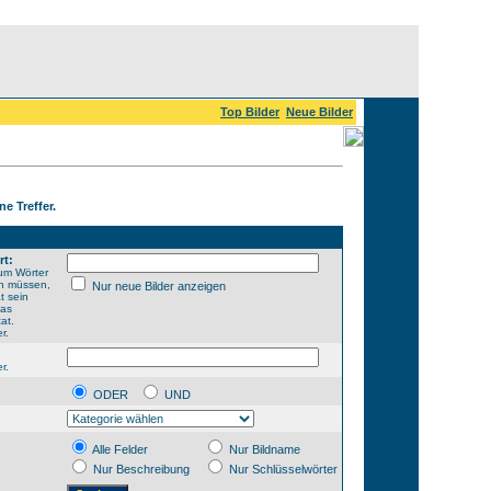
Top Bilder
Neue Bilder
ne Treffer.
rt:
um Wörter
en müssen,
Nur neue Bilder anzeigen
t sein
das
at.
r.
r.
ODER
UND
Alle Felder
Nur Bildname
Nur Beschreibung
Nur Schlüsselwörter