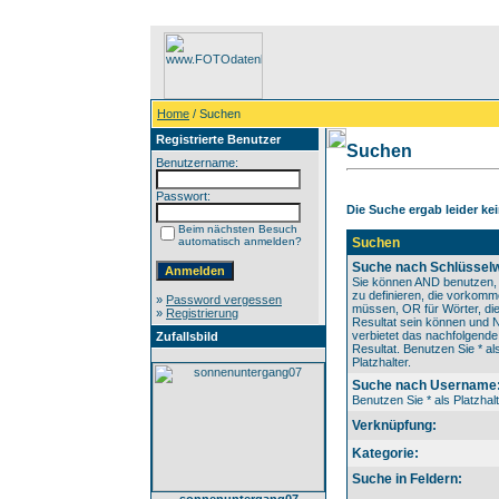
Home
/ Suchen
Registrierte Benutzer
Suchen
Benutzername:
Passwort:
Die Suche ergab leider kei
Beim nächsten Besuch
automatisch anmelden?
Suchen
Suche nach Schlüsselw
Sie können AND benutzen,
zu definieren, die vorkom
»
Password vergessen
müssen, OR für Wörter, die
»
Registrierung
Resultat sein können und
verbietet das nachfolgende
Zufallsbild
Resultat. Benutzen Sie * al
Platzhalter.
Suche nach Username
Benutzen Sie * als Platzhalt
Verknüpfung:
Kategorie:
Suche in Feldern: