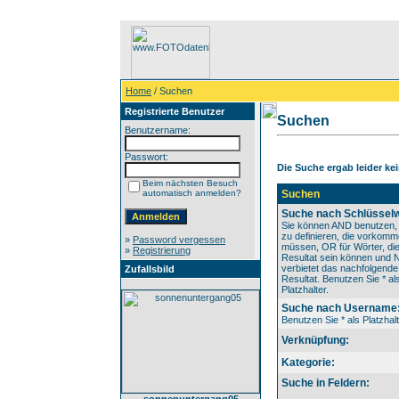
Home
/ Suchen
Registrierte Benutzer
Suchen
Benutzername:
Passwort:
Die Suche ergab leider kei
Beim nächsten Besuch
automatisch anmelden?
Suchen
Suche nach Schlüsselw
Sie können AND benutzen,
zu definieren, die vorkom
»
Password vergessen
müssen, OR für Wörter, die
»
Registrierung
Resultat sein können und
verbietet das nachfolgende
Zufallsbild
Resultat. Benutzen Sie * al
Platzhalter.
Suche nach Username
Benutzen Sie * als Platzhalt
Verknüpfung:
Kategorie:
Suche in Feldern: