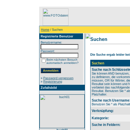
Home
/ Suchen
Registrierte Benutzer
Suchen
Benutzername:
Passwort:
Die Suche ergab leider kei
Beim nächsten Besuch
automatisch anmelden?
Suchen
Suche nach Schlüsselw
Sie können AND benutzen,
zu definieren, die vorkom
»
Password vergessen
müssen, OR für Wörter, die
»
Registrierung
Resultat sein können und
verbietet das nachfolgende
Zufallsbild
Resultat. Benutzen Sie * al
Platzhalter.
Suche nach Username
Benutzen Sie * als Platzhalt
Verknüpfung:
Kategorie:
Suche in Feldern: