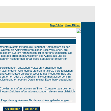
Top Bilder
Neue Bilder
Kommentarsystem mit dem die Besucher Kommentare zu den
Obwohl die Administratoren dieser Seite versuchen, alle
 diesem System fernzuhalten, ist es für uns unmöglich, alle
e Beiträge drücken die Ansichten des Autors aus und die
önnen nicht für den Inhalt jedes Beitrags verantwortlich
ne beleidigenden, obszönen, vulgären, verleumdenden,
r aus anderen Gründen strafbaren Inhalte zu veröffentlichen.
und Administratoren dieser Website das Recht ein, Beiträge
entfernen oder zu bearbeiten. Sie stimmen ausserdem zu,
gistrierung erhobenen Daten in einer Datenbank gespeichert
ookies, um Informationen auf Ihrem Computer zu speichern.
ine persönlichen Informationen, sondern dienen ausschließlich
 Registrierung stimmen Sie diesen Nutzungsbedingungen zu.