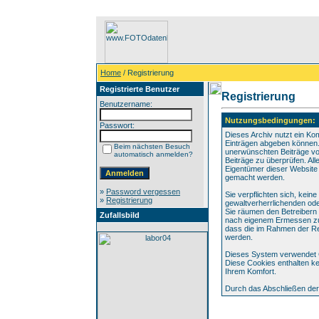
Home
/ Registrierung
Registrierte Benutzer
Registrierung
Benutzername:
Nutzungsbedingungen:
Passwort:
Dieses Archiv nutzt ein 
Einträgen abgeben können. 
Beim nächsten Besuch
unerwünschten Beiträge von
automatisch anmelden?
Beiträge zu überprüfen. All
Eigentümer dieser Website k
gemacht werden.
»
Password vergessen
Sie verpflichten sich, kei
»
Registrierung
gewaltverherrlichenden ode
Sie räumen den Betreibern 
Zufallsbild
nach eigenem Ermessen zu 
dass die im Rahmen der Re
werden.
Dieses System verwendet C
Diese Cookies enthalten ke
Ihrem Komfort.
Durch das Abschließen der