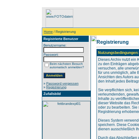
Home
/ Registrierung
Registrierte Benutzer
Registrierung
Benutzername:
Nutzungsbedingungen:
Passwort:
Dieses Archiv nutzt ei
zu den Einträgen abgebe
Beim nächsten Besuch
automatisch anmelden?
versuchen, alle unerwün
für uns unmöglich, alle 
Ansichten des Autors au
den Inhalt jedes Beitra
»
Password vergessen
»
Registrierung
Sie verpflichten sich, k
Zufallsbild
verleumdenden, gewaltv
Inhalte zu veröffentlich
dieser Website das Rec
oder zu bearbeiten. Si
Registrierung erhobene
Dieses System verwende
speichern. Diese Cookie
dienen ausschließlich I
Durch das Abschließen 