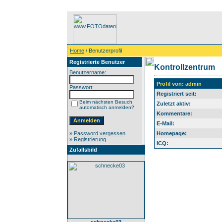
Home
/ Benutzerprofil
Registrierte Benutzer
Kontrollzentrum
Benutzername:
Profil von: admin
Passwort:
Registriert seit:
Beim nächsten Besuch
Zuletzt aktiv:
automatisch anmelden?
Kommentare:
E-Mail:
»
Password vergessen
Homepage:
»
Registrierung
ICQ:
Zufallsbild