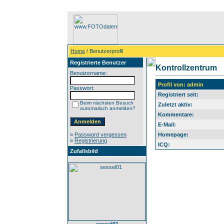
Home
/ Benutzerprofil
Registrierte Benutzer
Kontrollzentrum
Benutzername:
Profil von: admin
Passwort:
Registriert seit:
Beim nächsten Besuch
Zuletzt aktiv:
automatisch anmelden?
Kommentare:
E-Mail:
»
Password vergessen
Homepage:
»
Registrierung
ICQ:
Zufallsbild