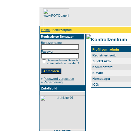
Home
/ Benutzerprofil
Registrierte Benutzer
Kontrollzentrum
Benutzername:
Profil von: admin
Passwort:
Registriert seit:
Beim nächsten Besuch
Zuletzt aktiv:
automatisch anmelden?
Kommentare:
E-Mail:
»
Password vergessen
Homepage:
»
Registrierung
ICQ:
Zufallsbild