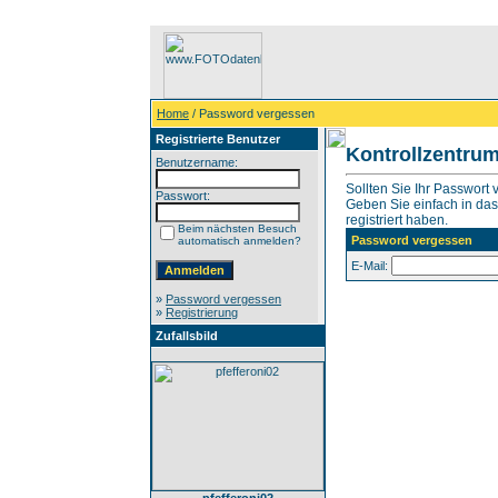
Home
/ Password vergessen
Registrierte Benutzer
Kontrollzentru
Benutzername:
Sollten Sie Ihr Passwort
Passwort:
Geben Sie einfach in das 
registriert haben.
Beim nächsten Besuch
Password vergessen
automatisch anmelden?
E-Mail:
»
Password vergessen
»
Registrierung
Zufallsbild