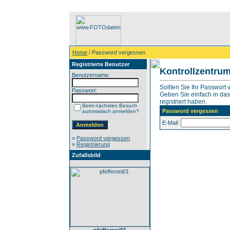
Home
/ Password vergessen
Registrierte Benutzer
Kontrollzentru
Benutzername:
Sollten Sie Ihr Passwort
Passwort:
Geben Sie einfach in das 
registriert haben.
Beim nächsten Besuch
Password vergessen
automatisch anmelden?
E-Mail:
»
Password vergessen
»
Registrierung
Zufallsbild