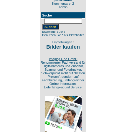
pfefferoni01
Kommentare: 2
admin
Suche
Erweiterte Suche
Benutzen Sie * als Platzhalter
Empfehlungen
*
Bilder kaufen
Imaging One GmbH
Renommierter Fachversand für
Digitalkameras und Zubehör,
Scanner und Fotodrucker.
Schwerpunkt nicht auf "besten
Preisen", sondern auf
Fachberatung, umfangreicher
Online-Information,
Lieferfähigkeit und Service.