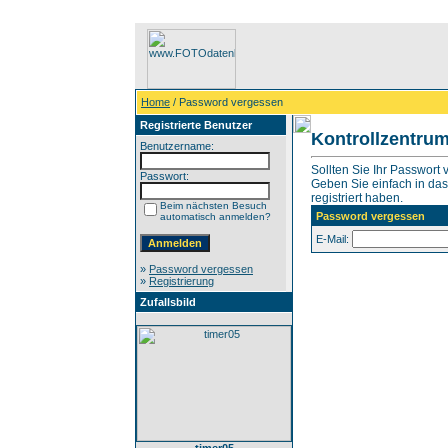
Home
/ Password vergessen
Registrierte Benutzer
Kontrollzentru
Benutzername:
Sollten Sie Ihr Passwort
Passwort:
Geben Sie einfach in das 
registriert haben.
Beim nächsten Besuch
Password vergessen
automatisch anmelden?
E-Mail:
»
Password vergessen
»
Registrierung
Zufallsbild