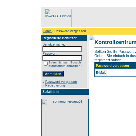
Home
/ Password vergessen
Registrierte Benutzer
Kontrollzentru
Benutzername:
Sollten Sie Ihr Passwort
Passwort:
Geben Sie einfach in das 
registriert haben.
Beim nächsten Besuch
Password vergessen
automatisch anmelden?
E-Mail:
»
Password vergessen
»
Registrierung
Zufallsbild