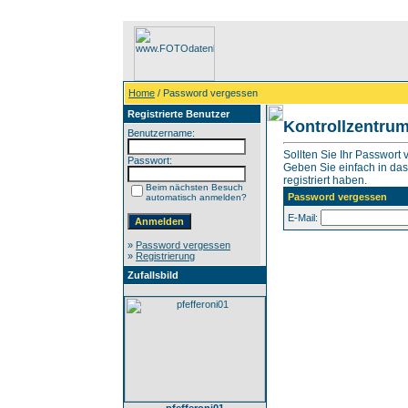
Home
/ Password vergessen
Registrierte Benutzer
Kontrollzentru
Benutzername:
Sollten Sie Ihr Passwort
Passwort:
Geben Sie einfach in das 
registriert haben.
Beim nächsten Besuch
Password vergessen
automatisch anmelden?
E-Mail:
»
Password vergessen
»
Registrierung
Zufallsbild