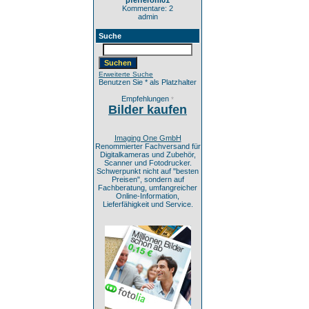
pfefferoni01
Kommentare: 2
admin
Suche
Erweiterte Suche
Benutzen Sie * als Platzhalter
Empfehlungen
*
Bilder kaufen
Imaging One GmbH
Renommierter Fachversand für
Digitalkameras und Zubehör,
Scanner und Fotodrucker.
Schwerpunkt nicht auf "besten
Preisen", sondern auf
Fachberatung, umfangreicher
Online-Information,
Lieferfähigkeit und Service.