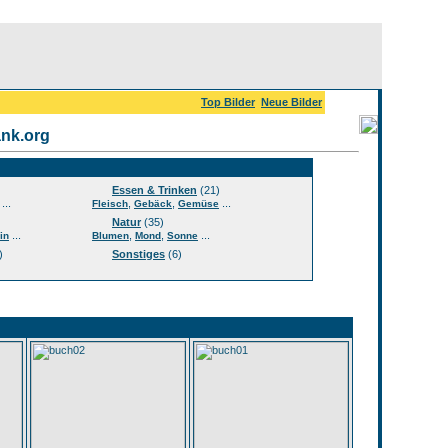
Top Bilder
Neue Bilder
nk.org
Essen & Trinken
(21)
...
,
,
...
Fleisch
Gebäck
Gemüse
Natur
(35)
...
,
,
...
in
Blumen
Mond
Sonne
)
Sonstiges
(6)