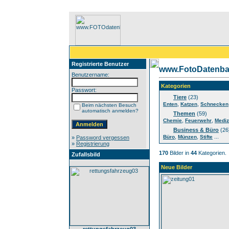
Registrierte Benutzer
www.FotoDatenba
Benutzername:
Kategorien
Passwort:
Tiere
(23)
,
,
Enten
Katzen
Schnecken
Beim nächsten Besuch
automatisch anmelden?
Themen
(59)
,
,
Chemie
Feuerwehr
Mediz
Business & Büro
(26
,
,
...
Büro
Münzen
Stifte
»
Password vergessen
»
Registrierung
170
Bilder in
44
Kategorien.
Zufallsbild
Neue Bilder