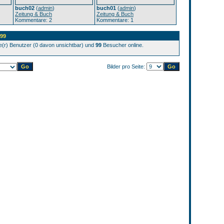
buch02
(
admin
)
buch01
(
admin
)
Zeitung & Buch
Zeitung & Buch
Kommentare: 2
Kommentare: 1
 99
te(r) Benutzer (0 davon unsichtbar) und
99
Besucher online.
Bilder pro Seite: