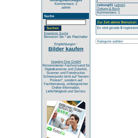
rettungsfahrzeug03
Kommentare: 2
zeitung01
(
admin
)
admin
Zeitung & Buch
Kommentare: 1
Suche
Zur Zeit aktive Benutzer:
Es sind gerade
0
registrier
Erweiterte Suche
Benutzen Sie * als Platzhalter
Empfehlungen
*
Bilder kaufen
Imaging One GmbH
Renommierter Fachversand für
Digitalkameras und Zubehör,
Scanner und Fotodrucker.
Schwerpunkt nicht auf "besten
Preisen", sondern auf
Fachberatung, umfangreicher
Online-Information,
Lieferfähigkeit und Service.