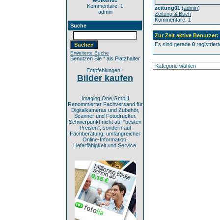
wolken01
Kommentare: 1
zeitung01
(
admin
)
admin
Zeitung & Buch
Kommentare: 1
Suche
Zur Zeit aktive Benutzer:
Es sind gerade
0
registrier
Erweiterte Suche
Benutzen Sie * als Platzhalter
Empfehlungen
*
Bilder kaufen
Imaging One GmbH
Renommierter Fachversand für
Digitalkameras und Zubehör,
Scanner und Fotodrucker.
Schwerpunkt nicht auf "besten
Preisen", sondern auf
Fachberatung, umfangreicher
Online-Information,
Lieferfähigkeit und Service.