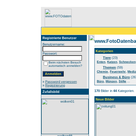
Registrierte Benutzer
www.FotoDatenba
Benutzername:
Kategorien
Passwort:
Tiere
(23)
,
,
Enten
Katzen
Schnecken
Beim nächsten Besuch
automatisch anmelden?
Themen
(59)
,
,
Chemie
Feuerwehr
Mediz
Business & Büro
(26
,
,
...
Büro
Münzen
Stifte
»
Password vergessen
»
Registrierung
170
Bilder in
44
Kategorien.
Zufallsbild
Neue Bilder