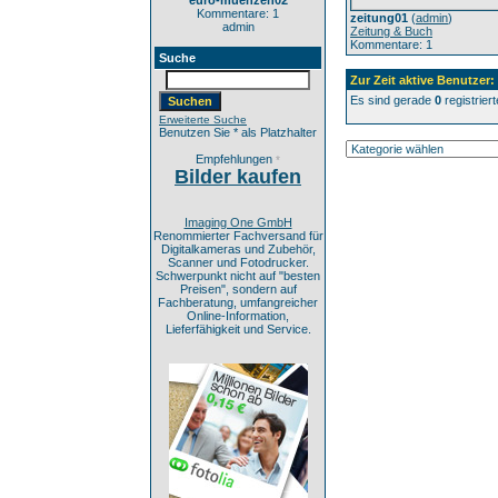
euro-muenzen02
Kommentare: 1
zeitung01
(
admin
)
admin
Zeitung & Buch
Kommentare: 1
Suche
Zur Zeit aktive Benutzer:
Es sind gerade
0
registrier
Erweiterte Suche
Benutzen Sie * als Platzhalter
Empfehlungen
*
Bilder kaufen
Imaging One GmbH
Renommierter Fachversand für
Digitalkameras und Zubehör,
Scanner und Fotodrucker.
Schwerpunkt nicht auf "besten
Preisen", sondern auf
Fachberatung, umfangreicher
Online-Information,
Lieferfähigkeit und Service.