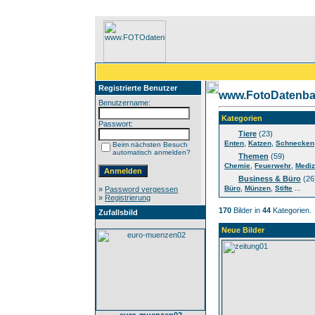
Registrierte Benutzer
www.FotoDatenba
Benutzername:
Kategorien
Passwort:
Tiere
(23)
,
,
Enten
Katzen
Schnecken
Beim nächsten Besuch
automatisch anmelden?
Themen
(59)
,
,
Chemie
Feuerwehr
Mediz
Business & Büro
(26
,
,
...
Büro
Münzen
Stifte
»
Password vergessen
»
Registrierung
170
Bilder in
44
Kategorien.
Zufallsbild
Neue Bilder