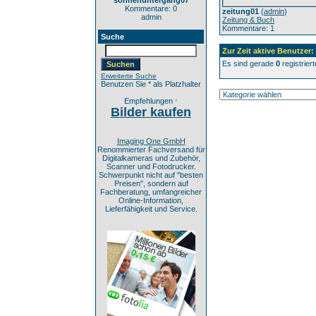
sonnenuntergang07
Kommentare: 0
zeitung01
(
admin
)
admin
Zeitung & Buch
Kommentare: 1
Suche
Zur Zeit aktive Benutzer:
Es sind gerade
0
registrier
Erweiterte Suche
Benutzen Sie * als Platzhalter
Empfehlungen
*
Bilder kaufen
Imaging One GmbH
Renommierter Fachversand für
Digitalkameras und Zubehör,
Scanner und Fotodrucker.
Schwerpunkt nicht auf "besten
Preisen", sondern auf
Fachberatung, umfangreicher
Online-Information,
Lieferfähigkeit und Service.