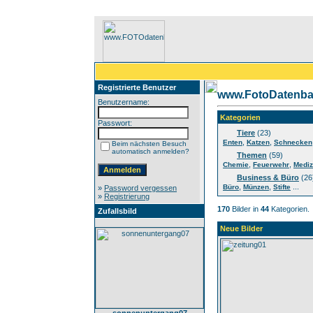
Registrierte Benutzer
www.FotoDatenba
Benutzername:
Kategorien
Passwort:
Tiere
(23)
,
,
Enten
Katzen
Schnecken
Beim nächsten Besuch
automatisch anmelden?
Themen
(59)
,
,
Chemie
Feuerwehr
Mediz
Business & Büro
(26
,
,
...
Büro
Münzen
Stifte
»
Password vergessen
»
Registrierung
170
Bilder in
44
Kategorien.
Zufallsbild
Neue Bilder