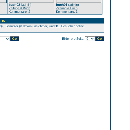
buch02
(
admin
)
buch01
(
admin
)
Zeitung & Buch
Zeitung & Buch
Kommentare: 2
Kommentare: 1
 115
te(r) Benutzer (0 davon unsichtbar) und
115
Besucher online.
Bilder pro Seite: