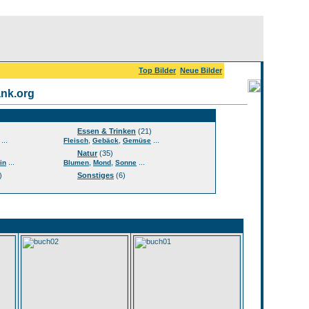
Top Bilder
Neue Bilder
nk.org
Essen & Trinken
(21)
...
,
,
...
Fleisch
Gebäck
Gemüse
Natur
(35)
...
,
,
...
in
Blumen
Mond
Sonne
)
Sonstiges
(6)