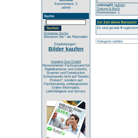
sonne02
Kommentare: 2
zeitung01
(
admin
)
admin
Zeitung & Buch
Kommentare: 1
Suche
Zur Zeit aktive Benutzer:
Es sind gerade
0
registrier
Erweiterte Suche
Benutzen Sie * als Platzhalter
Empfehlungen
*
Bilder kaufen
Imaging One GmbH
Renommierter Fachversand für
Digitalkameras und Zubehör,
Scanner und Fotodrucker.
Schwerpunkt nicht auf "besten
Preisen", sondern auf
Fachberatung, umfangreicher
Online-Information,
Lieferfähigkeit und Service.