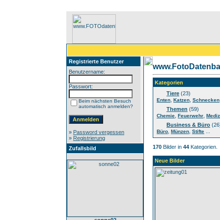
Registrierte Benutzer
www.FotoDatenba
Benutzername:
Kategorien
Passwort:
Tiere
(23)
,
,
Enten
Katzen
Schnecken
Beim nächsten Besuch
automatisch anmelden?
Themen
(59)
,
,
Chemie
Feuerwehr
Mediz
Business & Büro
(26
,
,
...
Büro
Münzen
Stifte
»
Password vergessen
»
Registrierung
170
Bilder in
44
Kategorien.
Zufallsbild
Neue Bilder