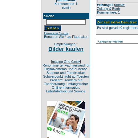
pfefferoni02
Kommentare: 1
zeitung01
(
admin
)
admin
Zeitung & Buch
Kommentare: 1
Suche
Zur Zeit aktive Benutzer:
Es sind gerade
0
registrier
Erweiterte Suche
Benutzen Sie * als Platzhalter
Empfehlungen
*
Bilder kaufen
Imaging One GmbH
Renommierter Fachversand für
Digitalkameras und Zubehör,
Scanner und Fotodrucker.
Schwerpunkt nicht auf "besten
Preisen", sondern auf
Fachberatung, umfangreicher
Online-Information,
Lieferfähigkeit und Service.