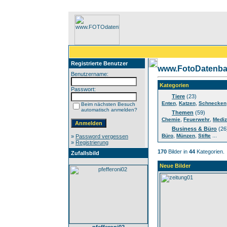
Registrierte Benutzer
www.FotoDatenba
Benutzername:
Kategorien
Passwort:
Tiere
(23)
,
,
Enten
Katzen
Schnecken
Beim nächsten Besuch
automatisch anmelden?
Themen
(59)
,
,
Chemie
Feuerwehr
Mediz
Business & Büro
(26
,
,
...
Büro
Münzen
Stifte
»
Password vergessen
»
Registrierung
170
Bilder in
44
Kategorien.
Zufallsbild
Neue Bilder