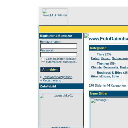
Registrierte Benutzer
www.FotoDatenba
Benutzername:
Kategorien
Passwort:
Tiere
(23)
,
,
Enten
Katzen
Schnecken
Beim nächsten Besuch
automatisch anmelden?
Themen
(59)
,
,
Chemie
Feuerwehr
Mediz
Business & Büro
(26
,
,
...
Büro
Münzen
Stifte
»
Password vergessen
»
Registrierung
170
Bilder in
44
Kategorien.
Zufallsbild
Neue Bilder