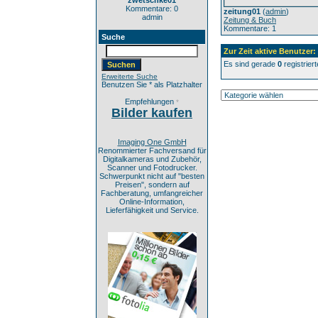
zwetschke01
Kommentare: 0
zeitung01
(
admin
)
admin
Zeitung & Buch
Kommentare: 1
Suche
Zur Zeit aktive Benutzer:
Es sind gerade
0
registrier
Erweiterte Suche
Benutzen Sie * als Platzhalter
Empfehlungen
*
Bilder kaufen
Imaging One GmbH
Renommierter Fachversand für
Digitalkameras und Zubehör,
Scanner und Fotodrucker.
Schwerpunkt nicht auf "besten
Preisen", sondern auf
Fachberatung, umfangreicher
Online-Information,
Lieferfähigkeit und Service.