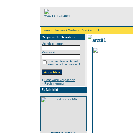
Home
/
Themen
/
Medizin
/
Arzt
/ arzt01
Registrierte Benutzer
arzt01
Benutzername:
Passwort:
Beim nächsten Besuch
automatisch anmelden?
»
Password vergessen
»
Registrierung
Zufallsbild