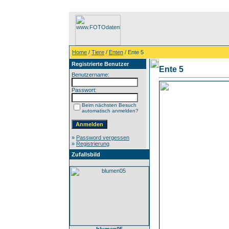
Home
/
Tiere
/
Enten
/ Ente 5
Registrierte Benutzer
Ente 5
Benutzername:
Passwort:
Beim nächsten Besuch
automatisch anmelden?
»
Password vergessen
»
Registrierung
Zufallsbild