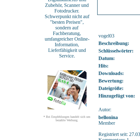
Zubehör, Scanner und
Fotodrucker.
Schwerpunkt nicht auf
"besten Preisen",
sondern auf
Fachberatung,
vogel03
umfangreicher Online-
Beschreibung:
Information,
Lieferfähigkeit und
Schlüsselwörter:
Service.
Datum:
Hits:
Downloads:
Bewertung:
Dateigröße:
Hinzugefügt von:
Autor:
bellonina
* Bei Empfehlungen handelt sich um
bezahlte Werbung.
Member
Registriert seit: 27.
Kommentare: 1