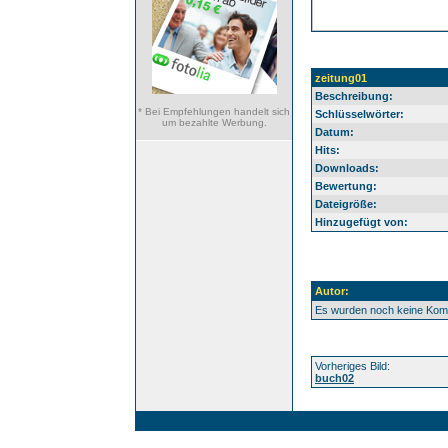
zeitung01
Beschreibung:
* Bei Empfehlungen handelt sich
Schlüsselwörter:
um bezahlte Werbung.
Datum:
Hits:
Downloads:
Bewertung:
Dateigröße:
Hinzugefügt von:
Autor:
Es wurden noch keine Ko
Vorheriges Bild:
buch02