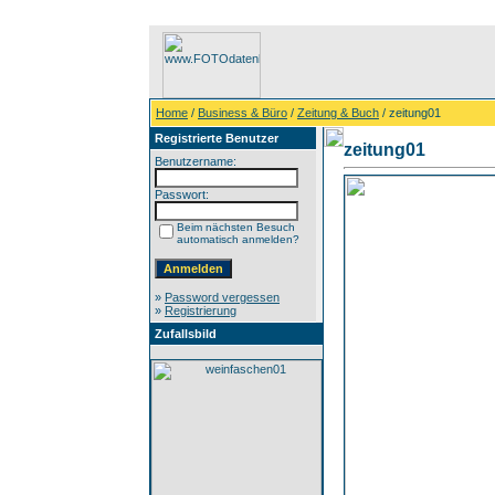
Home
/
Business & Büro
/
Zeitung & Buch
/ zeitung01
Registrierte Benutzer
zeitung01
Benutzername:
Passwort:
Beim nächsten Besuch
automatisch anmelden?
»
Password vergessen
»
Registrierung
Zufallsbild