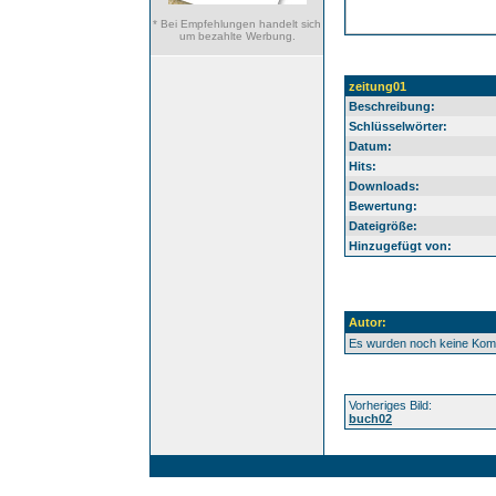
* Bei Empfehlungen handelt sich
um bezahlte Werbung.
zeitung01
Beschreibung:
Schlüsselwörter:
Datum:
Hits:
Downloads:
Bewertung:
Dateigröße:
Hinzugefügt von:
Autor:
Es wurden noch keine Ko
Vorheriges Bild:
buch02