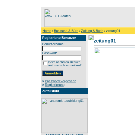
Home
/
Business & Büro
/
Zeitung & Buch
/ zeitung01
Registrierte Benutzer
zeitung01
Benutzername:
Passwort:
Beim nächsten Besuch
automatisch anmelden?
»
Password vergessen
»
Registrierung
Zufallsbild