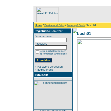
Home
/
Business & Büro
/
Zeitung & Buch
/ buch01
Registrierte Benutzer
buch01
Benutzername:
Passwort:
Beim nächsten Besuch
automatisch anmelden?
»
Password vergessen
»
Registrierung
Zufallsbild