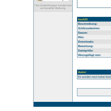
* Bei Empfehlungen handelt sich
um bezahlte Werbung.
buch01
Beschreibung:
Schlüsselwörter:
Datum:
Hits:
Downloads:
Bewertung:
Dateigröße:
Hinzugefügt von:
Autor:
Es wurden noch keine Ko