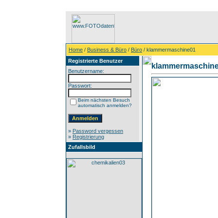
Home
/
Business & Büro
/
Büro
/ klammermaschine01
Registrierte Benutzer
klammermaschin
Benutzername:
Passwort:
Beim nächsten Besuch
automatisch anmelden?
»
Password vergessen
»
Registrierung
Zufallsbild