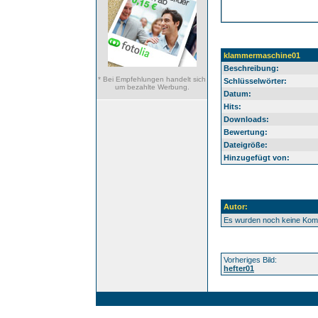
klammermaschine01
Beschreibung:
* Bei Empfehlungen handelt sich
Schlüsselwörter:
um bezahlte Werbung.
Datum:
Hits:
Downloads:
Bewertung:
Dateigröße:
Hinzugefügt von:
Autor:
Es wurden noch keine Ko
Vorheriges Bild:
hefter01