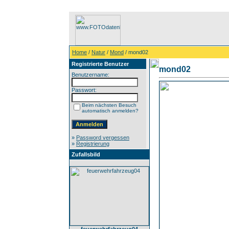
Home
/
Natur
/
Mond
/ mond02
Registrierte Benutzer
mond02
Benutzername:
Passwort:
Beim nächsten Besuch
automatisch anmelden?
»
Password vergessen
»
Registrierung
Zufallsbild