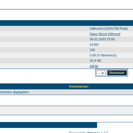
Vollmond (1024x768 Pixel)
Natur Mond Vollmond
06.02.2003 23:09
41356
240
0.00 (0 Stimme(n))
20.4 KB
admin
Kommentar:
mmentare abgegeben.