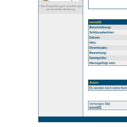
* Bei Empfehlungen handelt sich
um bezahlte Werbung.
mond02
Beschreibung:
Schlüsselwörter:
Datum:
Hits:
Downloads:
Bewertung:
Dateigröße:
Hinzugefügt von:
Autor:
Es wurden noch keine Ko
Vorheriges Bild:
mond01