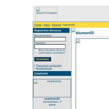
Home
/
Natur
/
Blumen
/ blumen05
Registrierte Benutzer
blumen05
Benutzername:
Passwort:
Beim nächsten Besuch
automatisch anmelden?
»
Password vergessen
»
Registrierung
Zufallsbild
strahlrohr01
Kommentare: 0
admin