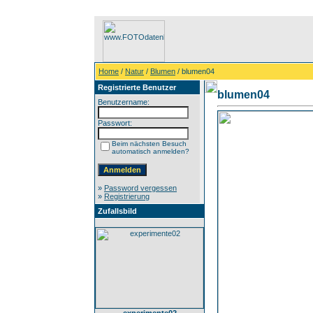
Home
/
Natur
/
Blumen
/ blumen04
Registrierte Benutzer
blumen04
Benutzername:
Passwort:
Beim nächsten Besuch
automatisch anmelden?
»
Password vergessen
»
Registrierung
Zufallsbild