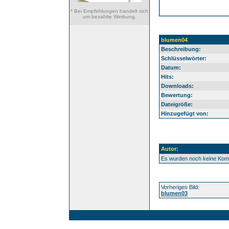
* Bei Empfehlungen handelt sich
um bezahlte Werbung.
blumen04
Beschreibung:
Schlüsselwörter:
Datum:
Hits:
Downloads:
Bewertung:
Dateigröße:
Hinzugefügt von:
Autor:
Es wurden noch keine Ko
Vorheriges Bild:
blumen03