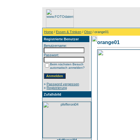
Home
/
Essen & Trinken
/
Obst
/ orange01
Registrierte Benutzer
orange01
Benutzername:
Passwort:
Beim nächsten Besuch
automatisch anmelden?
»
Password vergessen
»
Registrierung
Zufallsbild