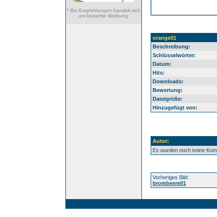
* Bei Empfehlungen handelt sich
um bezahlte Werbung.
orange01
Beschreibung:
Schlüsselwörter:
Datum:
Hits:
Downloads:
Bewertung:
Dateigröße:
Hinzugefügt von:
Autor:
Es wurden noch keine Ko
Vorheriges Bild:
brombeere01