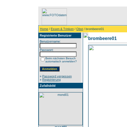
Home
/
Essen & Trinken
/
Obst
/ brombeere01
Registrierte Benutzer
brombeere01
Benutzername:
Passwort:
Beim nächsten Besuch
automatisch anmelden?
»
Password vergessen
»
Registrierung
Zufallsbild